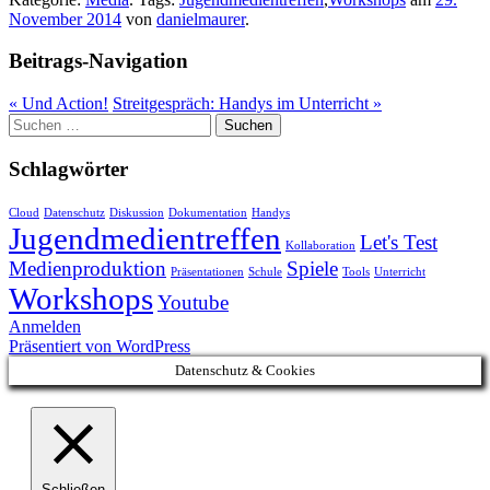
November 2014
von
danielmaurer
.
Beitrags-Navigation
«
Und Action!
Streitgespräch: Handys im Unterricht
»
Suchen
nach:
Schlagwörter
Cloud
Datenschutz
Diskussion
Dokumentation
Handys
Jugendmedientreffen
Let's Test
Kollaboration
Medienproduktion
Spiele
Präsentationen
Schule
Tools
Unterricht
Workshops
Youtube
Anmelden
Präsentiert von WordPress
Datenschutz & Cookies
Schließen