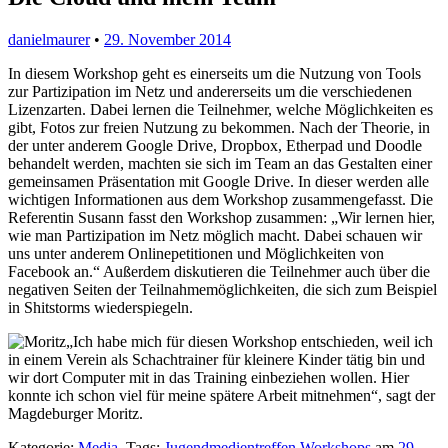
danielmaurer
•
29. November 2014
In diesem Workshop geht es einerseits um die Nutzung von Tools
zur Partizipation im Netz und andererseits um die verschiedenen
Lizenzarten. Dabei lernen die Teilnehmer, welche Möglichkeiten es
gibt, Fotos zur freien Nutzung zu bekommen. Nach der Theorie, in
der unter anderem Google Drive, Dropbox, Etherpad und Doodle
behandelt werden, machten sie sich im Team an das Gestalten einer
gemeinsamen Präsentation mit Google Drive. In dieser werden alle
wichtigen Informationen aus dem Workshop zusammengefasst. Die
Referentin Susann fasst den Workshop zusammen: „Wir lernen hier,
wie man Partizipation im Netz möglich macht. Dabei schauen wir
uns unter anderem Onlinepetitionen und Möglichkeiten von
Facebook an.“ Außerdem diskutieren die Teilnehmer auch über die
negativen Seiten der Teilnahmemöglichkeiten, die sich zum Beispiel
in Shitstorms wiederspiegeln.
„Ich habe mich für diesen Workshop entschieden, weil ich
in einem Verein als Schachtrainer für kleinere Kinder tätig bin und
wir dort Computer mit in das Training einbeziehen wollen. Hier
konnte ich schon viel für meine spätere Arbeit mitnehmen“, sagt der
Magdeburger Moritz.
Kategorie:
Media
. Tags:
Jugendmedientreffen
,
Workshops
am
29.