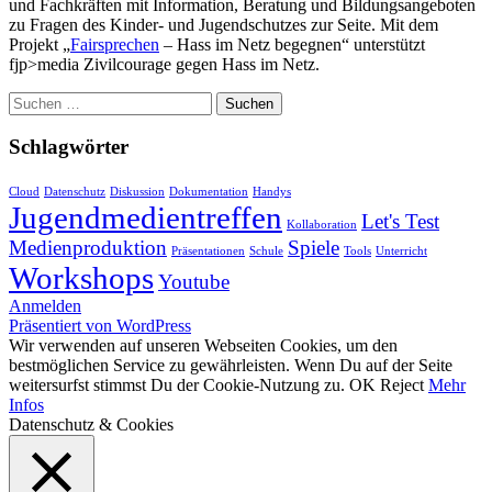
und Fachkräften mit Information, Beratung und Bildungsangeboten
zu Fragen des Kinder- und Jugendschutzes zur Seite. Mit dem
Projekt „
Fairsprechen
– Hass im Netz begegnen“ unterstützt
fjp>media Zivilcourage gegen Hass im Netz.
Suchen
nach:
Schlagwörter
Cloud
Datenschutz
Diskussion
Dokumentation
Handys
Jugendmedientreffen
Let's Test
Kollaboration
Medienproduktion
Spiele
Präsentationen
Schule
Tools
Unterricht
Workshops
Youtube
Anmelden
Präsentiert von WordPress
Wir verwenden auf unseren Webseiten Cookies, um den
bestmöglichen Service zu gewährleisten. Wenn Du auf der Seite
weitersurfst stimmst Du der Cookie-Nutzung zu.
OK
Reject
Mehr
Infos
Datenschutz & Cookies