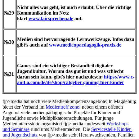
Nicht alles was geht, ist auch erlaubt. Über die richtige
№29
Kommunikation im Netz
klärt
www.fairsprechen.de
auf.
Medien sind hervorragende Lernwerkzeuge. Infos dazu
№30
gibt’s auch auf
www.medienpaedagogik-praxis.de
Games sind ein wichtiger Bestandteil digitaler
Jugendkultur. Warum das gut ist und was schlecht
№31
daran sein kann, gibt's hier nachzulesen:
https://www.c-
and-a.com/de/de/shop/ratgeber-gaming-fuer-kinder
fjp>media hat noch viele Medienkompetenzangebote: In Magdeburg
bietet der Verband im
Medientreff zone!
neben einem offenen
Angebot viele medienpädagogische Projekte für Kinder und
Jugendliche sowie Multiplikatorenschulungen. Für junge
Medieninteressierte organisiert fjp>media landesweit
Workshops
und Seminare
rund ums Medienmachen. Die
Servicestelle Kinder-
und Jugendschutz
von fjp>media steht Heranwachsenden, Familien