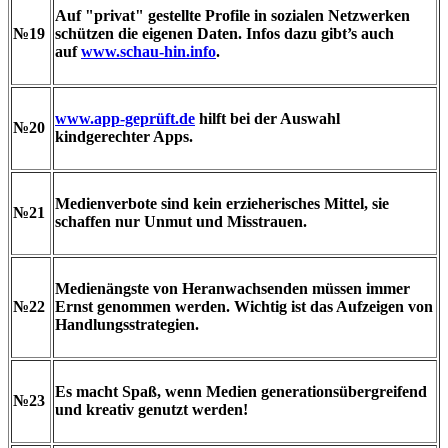
Auf "privat" gestellte Profile in sozialen Netzwerken
№19
schützen die eigenen Daten. Infos dazu gibt’s auch
auf
www.schau-hin.info
.
www.app-geprüft.de
hilft bei der Auswahl
№20
kindgerechter Apps.
Medienverbote sind kein erzieherisches Mittel, sie
№21
schaffen nur Unmut und Misstrauen.
Medienängste von Heranwachsenden müssen immer
№22
Ernst genommen werden. Wichtig ist das Aufzeigen von
Handlungsstrategien.
Es macht Spaß, wenn Medien generationsübergreifend
№23
und kreativ genutzt werden!